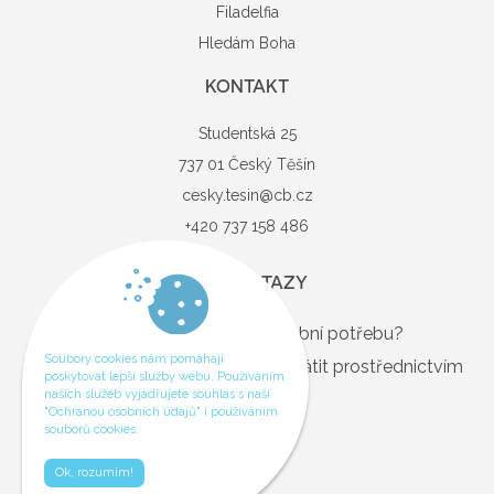
Filadelfia
Hledám Boha
KONTAKT
Studentská 25
737 01 Český Těšín
cesky.tesin@cb.cz
+420 737 158 486
DOTAZY
Máte dotaz nebo modlitební potřebu?
Soubory cookies nám pomáhají
Pokud ano, můžete se na nás obrátit prostřednictvím
poskytovat lepší služby webu. Používáním
našich služeb vyjadřujete souhlas s naší
odkazu níže.
"Ochranou osobních údajů" i používáním
souborů cookies.
Kontakt
Ok, rozumím!