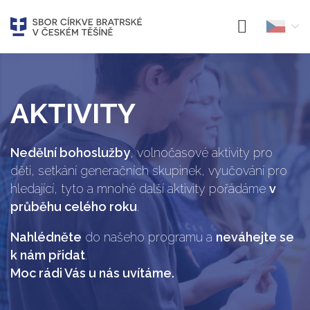
AKTIVITY
Nedělní bohoslužby
, volnočasové aktivity pro
děti, setkání generačních skupinek, vyučování pro
hledající, tyto a mnohé další aktivity pořádáme
v
průběhu celého roku
.
Nahlédněte
do našeho programu a
neváhejte se
k nám přidat
.
Moc rádi Vás u nás uvítáme.