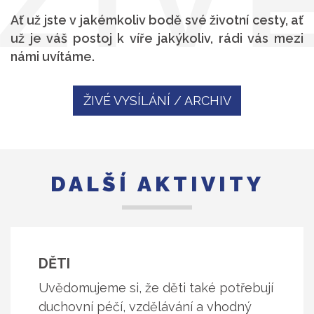
Ať už jste v jakémkoliv bodě své životní cesty, ať
už je váš postoj k víře jakýkoliv, rádi vás mezi
námi uvítáme.
ŽIVÉ VYSÍLÁNÍ / ARCHIV
DALŠÍ AKTIVITY
DĚTI
Uvědomujeme si, že děti také potřebují
duchovní péčí, vzdělávání a vhodný