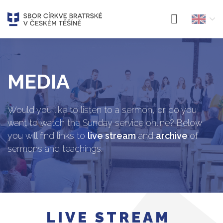
MEDIA
Would you like to listen to a sermon, or do you
want to watch the Sunday service online? Below
you will find links to
live stream
and
archive
of
sermons and teachings.
LIVE STREAM